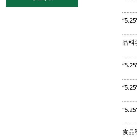
“5
品科
“5
“5
“5
食品