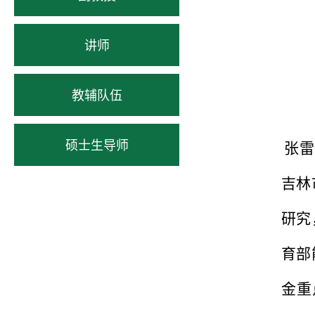
讲师
教辅队伍
硕士生导师
张雷
吉林
研究
育部
金重